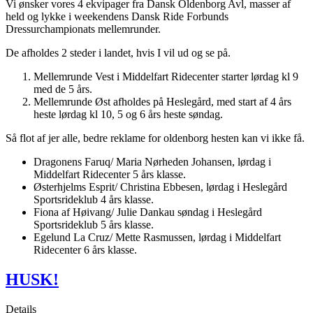
Vi ønsker vores 4 ekvipager fra Dansk Oldenborg Avl, masser af
held og lykke i weekendens Dansk Ride Forbunds
Dressurchampionats mellemrunder.
De afholdes 2 steder i landet, hvis I vil ud og se på.
Mellemrunde Vest i Middelfart Ridecenter starter lørdag kl 9
med de 5 års.
Mellemrunde Øst afholdes på Heslegård, med start af 4 års
heste lørdag kl 10, 5 og 6 års heste søndag.
Så flot af jer alle, bedre reklame for oldenborg hesten kan vi ikke få.
Dragonens Faruq/ Maria Nørheden Johansen, lørdag i
Middelfart Ridecenter 5 års klasse.
Østerhjelms Esprit/ Christina Ebbesen, lørdag i Heslegård
Sportsrideklub 4 års klasse.
Fiona af Høivang/ Julie Dankau søndag i Heslegård
Sportsrideklub 5 års klasse.
Egelund La Cruz/ Mette Rasmussen, lørdag i Middelfart
Ridecenter 6 års klasse.
HUSK!
Details