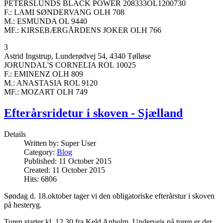
PETERSLUNDS BLACK POWER 208333OL1200730
F.: LAMI SØNDERVANG OLH 708
M.: ESMUNDA OL 9440
MF.: KIRSEBÆRGÅRDENS JOKER OLH 766
3
Astrid Ingstrup, Lunderødvej 54, 4340 Tølløse
JORUNDAL'S CORNELIA ROL 10025
F.: EMINENZ OLH 809
M.: ANASTASIA ROL 9120
MF.: MOZART OLH 749
Efterårsridetur i skoven - Sjælland
Details
Written by:
Super User
Category:
Blog
Published: 11 October 2015
Created: 11 October 2015
Hits: 6806
Søndag d. 18.oktober tager vi den obligatoriske efterårstur i skoven
på hesteryg.
Turen starter kl. 12.30 fra Keld Anholm. Undervejs på turen er der