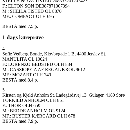
STELLA NOVA TISTED 208333201202423
F.: ELTON SON DE387871007394
M.: SHEILA TISTED OL 8870
MF.: COMPACT OLH 695
BESTÅ med 7,5 p.
1 dags køreprøve
4
Sofie Vedberg Bonde, Klovbygade 1 B, 4490 Jerslev Sj.
MANULITA OL 10024
F.: LORENZO BEDSTED OLH 834
M.: CASSIOPEIA AF REGAL KROL 9612
MF.: MOZART OLH 749
BESTÅ med 8,4 p.
5
Kirsten og Kjeld Anholm St. Ladegårdsvej 13, Gulager, 4180 Sorø
TORKILD ANHOLM OLH 851
F.: THOR OLH 659
M.: BEDDE ANHOLM OL 9124
MF.: BUSTER KÆRGÅRD OLH 678
BESTÅ med 7,9 p.