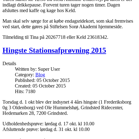
indlagt drikkepause. Forvent turen tager nogen timer. Dagen
afsluttes med kaffe og kage hos Keld.
Man skal selv sørge for at købe endagsridekort, som skal fremvises
ved start, dette gøres på Stiftelsen Sorø Akademi hjemmeside.
Tilmelding til Tina på 20267718 eller Keld 23618342.
Hingste Stationsafprøvning 2015
Details
Written by:
Super User
Category:
Blog
Published: 05 October 2015
Created: 05 October 2015
Hits: 7180
Torsdag d. 1 okt blev der indsynet 4 4års hingste (1 Frederiksborg
0g 3 Oldenborg) ved Ole Hummelshøj, Grindsted Ridecenter,
Hedemarken 28, 7200 Grindsted.
Udholdenhedsprøve: lørdag d. 17 okt. kl 10.00
Afsluttende prøve: lørdag d. 31 okt. kl 10.00