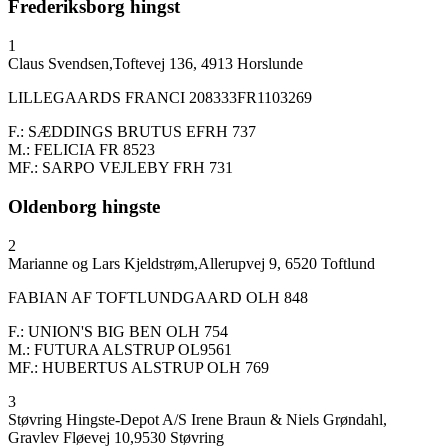
Frederiksborg hingst
1
Claus Svendsen,Toftevej 136, 4913 Horslunde
LILLEGAARDS FRANCI 208333FR1103269
F.: SÆDDINGS BRUTUS EFRH 737
M.: FELICIA FR 8523
MF.: SARPO VEJLEBY FRH 731
Oldenborg hingste
2
Marianne og Lars Kjeldstrøm,Allerupvej 9, 6520 Toftlund
FABIAN AF TOFTLUNDGAARD OLH 848
F.: UNION'S BIG BEN OLH 754
M.: FUTURA ALSTRUP OL9561
MF.: HUBERTUS ALSTRUP OLH 769
3
Støvring Hingste-Depot A/S Irene Braun & Niels Grøndahl,
Gravlev Fløevej 10,9530 Støvring