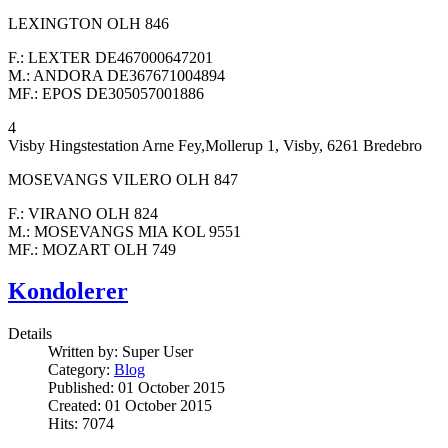
LEXINGTON OLH 846
F.: LEXTER DE467000647201
M.: ANDORA DE367671004894
MF.: EPOS DE305057001886
4
Visby Hingstestation Arne Fey,Mollerup 1, Visby, 6261 Bredebro
MOSEVANGS VILERO OLH 847
F.: VIRANO OLH 824
M.: MOSEVANGS MIA KOL 9551
MF.: MOZART OLH 749
Kondolerer
Details
Written by:
Super User
Category:
Blog
Published: 01 October 2015
Created: 01 October 2015
Hits: 7074