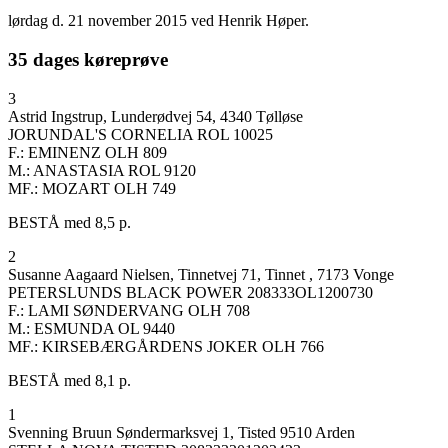
lørdag d. 21 november 2015 ved Henrik Høper.
35 dages køreprøve
3
Astrid Ingstrup, Lunderødvej 54, 4340 Tølløse
JORUNDAL'S CORNELIA ROL 10025
F.: EMINENZ OLH 809
M.: ANASTASIA ROL 9120
MF.: MOZART OLH 749
BESTÅ med 8,5 p.
2
Susanne Aagaard Nielsen, Tinnetvej 71, Tinnet , 7173 Vonge
PETERSLUNDS BLACK POWER 208333OL1200730
F.: LAMI SØNDERVANG OLH 708
M.: ESMUNDA OL 9440
MF.: KIRSEBÆRGÅRDENS JOKER OLH 766
BESTÅ med 8,1 p.
1
Svenning Bruun Søndermarksvej 1, Tisted 9510 Arden