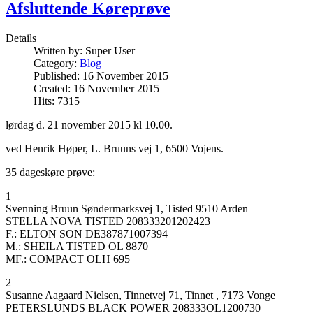
Afsluttende Køreprøve
Details
Written by:
Super User
Category:
Blog
Published: 16 November 2015
Created: 16 November 2015
Hits: 7315
lørdag d. 21 november 2015 kl 10.00.
ved Henrik Høper, L. Bruuns vej 1, 6500 Vojens.
35 dageskøre prøve:
1
Svenning Bruun Søndermarksvej 1, Tisted 9510 Arden
STELLA NOVA TISTED 208333201202423
F.: ELTON SON DE387871007394
M.: SHEILA TISTED OL 8870
MF.: COMPACT OLH 695
2
Susanne Aagaard Nielsen, Tinnetvej 71, Tinnet , 7173 Vonge
PETERSLUNDS BLACK POWER 208333OL1200730