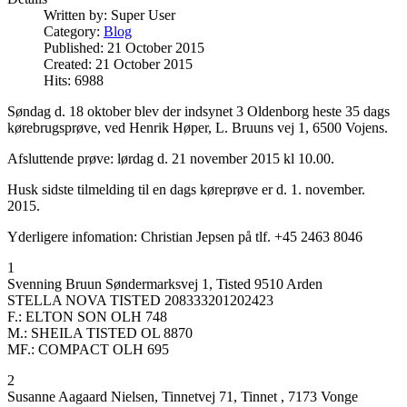
Written by:
Super User
Category:
Blog
Published: 21 October 2015
Created: 21 October 2015
Hits: 6988
Søndag d. 18 oktober blev der indsynet 3 Oldenborg heste 35 dags
kørebrugsprøve, ved Henrik Høper, L. Bruuns vej 1, 6500 Vojens.
Afsluttende prøve: lørdag d. 21 november 2015 kl 10.00.
Husk sidste tilmelding til en dags køreprøve er d. 1. november.
2015.
Yderligere infomation: Christian Jepsen på tlf. +45 2463 8046
1
Svenning Bruun Søndermarksvej 1, Tisted 9510 Arden
STELLA NOVA TISTED 208333201202423
F.: ELTON SON OLH 748
M.: SHEILA TISTED OL 8870
MF.: COMPACT OLH 695
2
Susanne Aagaard Nielsen, Tinnetvej 71, Tinnet , 7173 Vonge