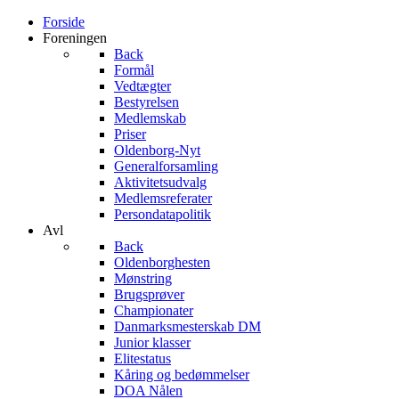
Forside
Foreningen
Back
Formål
Vedtægter
Bestyrelsen
Medlemskab
Priser
Oldenborg-Nyt
Generalforsamling
Aktivitetsudvalg
Medlemsreferater
Persondatapolitik
Avl
Back
Oldenborghesten
Mønstring
Brugsprøver
Championater
Danmarksmesterskab DM
Junior klasser
Elitestatus
Kåring og bedømmelser
DOA Nålen