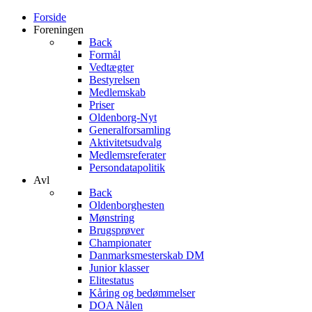
Forside
Foreningen
Back
Formål
Vedtægter
Bestyrelsen
Medlemskab
Priser
Oldenborg-Nyt
Generalforsamling
Aktivitetsudvalg
Medlemsreferater
Persondatapolitik
Avl
Back
Oldenborghesten
Mønstring
Brugsprøver
Championater
Danmarksmesterskab DM
Junior klasser
Elitestatus
Kåring og bedømmelser
DOA Nålen