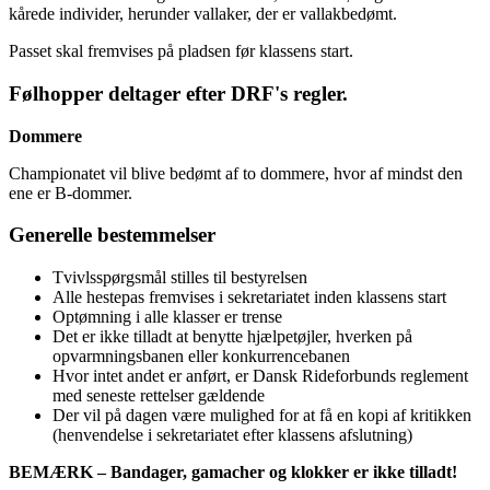
kårede individer, herunder vallaker, der er vallakbedømt.
Passet skal fremvises på pladsen før klassens start.
Følhopper deltager efter DRF's regler.
Dommere
Championatet vil blive bedømt af to dommere, hvor af mindst den
ene er B-dommer.
Generelle bestemmelser
Tvivlsspørgsmål stilles til bestyrelsen
Alle hestepas fremvises i sekretariatet inden klassens start
Optømning i alle klasser er trense
Det er ikke tilladt at benytte hjælpetøjler, hverken på
opvarmningsbanen eller konkurrencebanen
Hvor intet andet er anført, er Dansk Rideforbunds reglement
med seneste rettelser gældende
Der vil på dagen være mulighed for at få en kopi af kritikken
(henvendelse i sekretariatet efter klassens afslutning)
BEMÆRK – Bandager, gamacher og klokker er ikke tilladt!