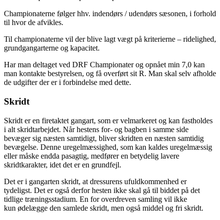
Championaterne følger hhv. indendørs / udendørs sæsonen, i forhold
til hvor de afvikles.
Til championaterne vil der blive lagt vægt på kriterierne – ridelighed,
grundgangarterne og kapacitet.
Har man deltaget ved DRF Championater og opnået min 7,0 kan
man kontakte bestyrelsen, og få overført sit R. Man skal selv afholde
de udgifter der er i forbindelse med dette.
Skridt
Skridt er en firetaktet gangart, som er velmarkeret og kan fastholdes
i alt skridtarbejdet. Når hestens for- og bagben i samme side
bevæger sig næsten samtidigt, bliver skridten en næsten samtidig
bevægelse. Denne uregelmæssighed, som kan kaldes uregelmæssig
eller måske endda pasagtig, medfører en betydelig lavere
skridtkarakter, idet det er en grundfejl.
Det er i gangarten skridt, at dressurens ufuldkommenhed er
tydeligst. Det er også derfor hesten ikke skal gå til biddet på det
tidlige træningsstadium. En for overdreven samling vil ikke
kun ødelægge den samlede skridt, men også middel og fri skridt.