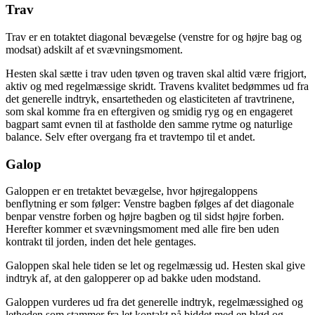
Trav
Trav er en totaktet diagonal bevægelse (venstre for og højre bag og
modsat) adskilt af et svævningsmoment.
Hesten skal sætte i trav uden tøven og traven skal altid være frigjort,
aktiv og med regelmæssige skridt. Travens kvalitet bedømmes ud fra
det generelle indtryk, ensartetheden og elasticiteten af travtrinene,
som skal komme fra en eftergiven og smidig ryg og en engageret
bagpart samt evnen til at fastholde den samme rytme og naturlige
balance. Selv efter overgang fra et travtempo til et andet.
Galop
Galoppen er en tretaktet bevægelse, hvor højregaloppens
benflytning er som følger: Venstre bagben følges af det diagonale
benpar venstre forben og højre bagben og til sidst højre forben.
Herefter kommer et svævningsmoment med alle fire ben uden
kontrakt til jorden, inden det hele gentages.
Galoppen skal hele tiden se let og regelmæssig ud. Hesten skal give
indtryk af, at den galopperer op ad bakke uden modstand.
Galoppen vurderes ud fra det generelle indtryk, regelmæssighed og
letheden som stammer fra let kontakt på biddet med en blød og