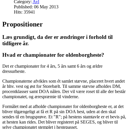
Category:
Avl
Published: 06 May 2013
Hits: 35941
Propositioner
Læs grundigt, da der er ændringer i forhold til
tidligere år.
Hvad er championater for oldenborgheste?
Det er championater for 4 års, 5 års samt 6 års og ældre
dressurheste.
Championaterne afvikles som ét samlet stævne, placeret hvert andet
år hhv. vest og øst for Storebælt. Til samme stævne afholdes DM,
procentklasser samt DOA nålen. Der vil være roset til alle der består
championatet, og ærespræmie til vinderne.
Formålet med at afholde championater for oldenborgheste er, at det
bliver tilgængeligt at få et R på sin DOA hest, uden at den skal
sendes til en brugsprøve. Et "R"; på hestens stamtavle er et bevis på,
at hesten kan rides. Det bliver registeret på SEGES, og bliver til
selve championatet stemplet i hestepasset.