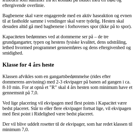
eftergivende overlinie.
Bagbenene skal være engagerede med en aktiv haseaktion og evnen
til at fastholde samme i vendinger skal være tydelig. Hesten skal
desuden altid gå med bagbenene i forhovenes spor (ikke på to spor).
Kapaciteten bedømmes ved at dommerne ser på – de tre
grundgangarter, typen og hestens fysiske kvalitet, dens udstråling,
lethed hvormed programmet gennemføres og dens eftergivenhed og
smidighed.
Klasse for 4 års heste
Klassen afvikles som en gangartsbedømmelse (rides efter
dommerens anvisning) med 2-3 ekvipager på banen ad gangen i ca.
8-10 min. For at opnå et "R" skal 4 års hesten som minimum have et
gennemsnit på 7,0.
Ved lige placering vil ekvipagen med flest points i Kapacitet være
bedst placeret. Står to eller flere ekvipager fortsat lige, vil ekvipagen
med flest point i Ridelighed være bedst placeret.
Der vil blive uddelt rosetter til de ekvipager, som har redet klassen til
minimum 7,0.