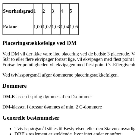
Sværhedsgrad
1
2
3
4
5
Faktor
1,00
1,02
1,03
1,04
1,05
Placeringsrækkefølge ved DM
Ved DM vil der ikke være lige placering ved de bedste 3 placerede. Ved
Står to eller flere ekvipager fortsat lige, vil ekvipagen med flest poin
Fortsætter pointligheden vil ekvipagen med flest point i 3. Eftergiven
Ved tvivlsspørgsmål afgør dommerne placeringsrækkefølgen.
Dommere
DM-Klassen i spring dømmes af en D-dommer
DM-klassen i dressur dømmes af min. 2 C-dommere
Generelle bestemmelser
Tvivlsspørgsmål stilles til Bestyrelsen eller den Stævneansvarli
DRF´s reglement er gældende, hvor intet andet er anført