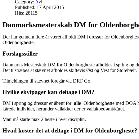
Category:
Avl
Published: 17 April 2015
Hits: 28115
Danmarksmesterskab DM for Oldenborgh
Der har gennem flere år været afholdt DM i dressur for Oldenborghest
Oldenborgheste.
Forslagsstiller
Danmarks Mesterskab DM for Oldenborgheste afholdes i spring og d
Det tilstræbes at stævnet afholdes skiftevis Øst og Vest for Storebælt.
Tilmeldingen til stævnet foregår via DRF Go.
Hvilke ekvipager kan deltage i DM?
DM i spring og dressur er åbent for
alle
Oldenborgheste med DOA bor
kårede individer, herunder vallakker der er vallakbedømt/kåret.
Man må starte max 2 heste i hver disciplin.
Hvad koster det at deltage i DM for Oldenborgheste?