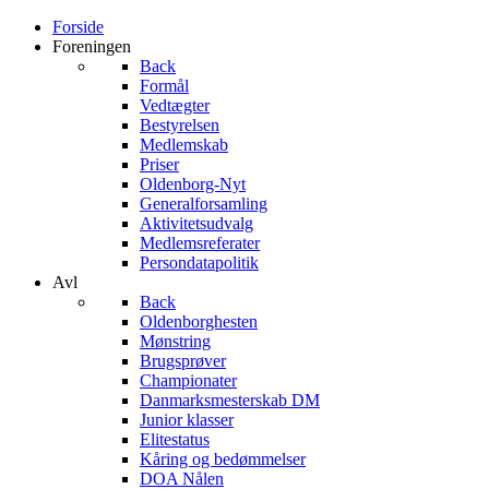
Forside
Foreningen
Back
Formål
Vedtægter
Bestyrelsen
Medlemskab
Priser
Oldenborg-Nyt
Generalforsamling
Aktivitetsudvalg
Medlemsreferater
Persondatapolitik
Avl
Back
Oldenborghesten
Mønstring
Brugsprøver
Championater
Danmarksmesterskab DM
Junior klasser
Elitestatus
Kåring og bedømmelser
DOA Nålen