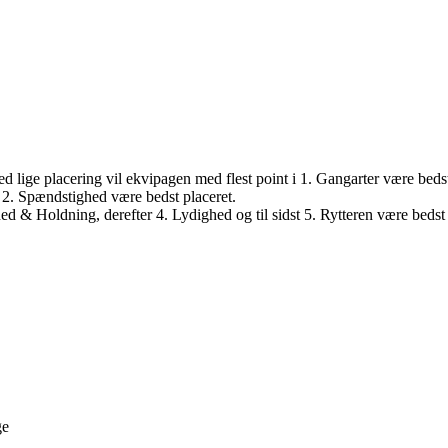
 lige placering vil ekvipagen med flest point i 1. Gangarter være bedst
t i 2. Spændstighed være bedst placeret.
hed & Holdning, derefter 4. Lydighed og til sidst 5. Rytteren være bedst
ge