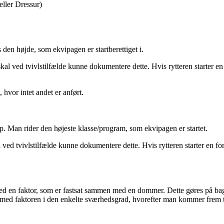
 eller Dressur)
en højde, som ekvipagen er startberettiget i.
kal ved tvivlstilfælde kunne dokumentere dette. Hvis rytteren starter en fo
vor intet andet er anført.
op. Man rider den højeste klasse/program, som ekvipagen er startet.
 ved tvivlstilfælde kunne dokumentere dette. Hvis rytteren starter en for l
 en faktor, som er fastsat sammen med en dommer. Dette gøres på baggrun
s med faktoren i den enkelte sværhedsgrad, hvorefter man kommer frem ti