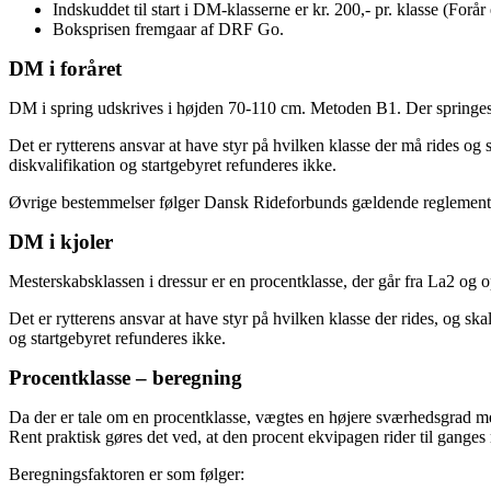
Indskuddet til start i DM-klasserne er kr. 200,- pr. klasse (Forår
Boksprisen fremgaar af DRF Go.
DM i foråret
DM i spring udskrives i højden 70-110 cm. Metoden B1. Der springes d
Det er rytterens ansvar at have styr på hvilken klasse der må rides og s
diskvalifikation og startgebyret refunderes ikke.
Øvrige bestemmelser følger Dansk Rideforbunds gældende reglement, h
DM i kjoler
Mesterskabsklassen i dressur er en procentklasse, der går fra La2 og 
Det er rytterens ansvar at have styr på hvilken klasse der rides, og skal
og startgebyret refunderes ikke.
Procentklasse – beregning
Da der er tale om en procentklasse, vægtes en højere sværhedsgrad med
Rent praktisk gøres det ved, at den procent ekvipagen rider til gange
Beregningsfaktoren er som følger: