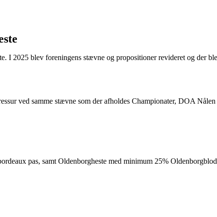
este
e. I 2025 blev foreningens stævne og propositioner revideret og der bl
ressur ved samme stævne som der afholdes Championater, DOA Nålen o
deaux pas, samt Oldenborgheste med minimum 25% Oldenborgblod og 