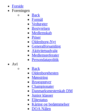
Forside
Foreningen
Back
Formål
Vedtægter
Bestyrelsen
Medlemskab
Priser
Oldenborg-Nyt
Generalforsamling
Aktivitetsudvalg
Medlemsreferater
Persondatapolitik
Avl
Back
Oldenborghesten
Mønstring
Brugsprøver
Championater
Danmarksmesterskab DM
Junior klasser
Elitestatus
Kåring og bedømmelser
DOA Nålen