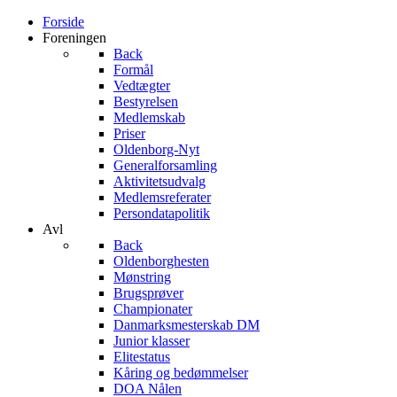
Forside
Foreningen
Back
Formål
Vedtægter
Bestyrelsen
Medlemskab
Priser
Oldenborg-Nyt
Generalforsamling
Aktivitetsudvalg
Medlemsreferater
Persondatapolitik
Avl
Back
Oldenborghesten
Mønstring
Brugsprøver
Championater
Danmarksmesterskab DM
Junior klasser
Elitestatus
Kåring og bedømmelser
DOA Nålen