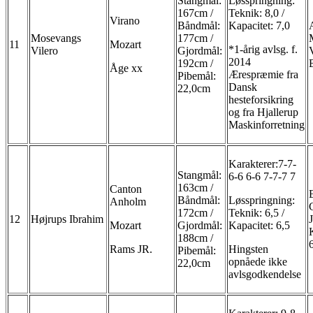
Stangmål:
Løsspringning:
167cm /
Teknik: 8,0 /
Virano
Båndmål:
Kapacitet: 7,0
Mosevangs
177cm /
11
Mozart
*1-årig avlsg. f.
Vilero
Gjordmål:
2014
192cm /
Åge xx
Ærespræmie fra
Pibemål:
Dansk
22,0cm
hesteforsikring
og fra Hjallerup
Maskinforretning
Karakterer:7-7-
Stangmål:
6-6 6-6 7-7-7 7
163cm /
Canton
Båndmål:
Løsspringning:
Anholm
172cm /
Teknik: 6,5 /
12
Højrups Ibrahim
Mozart
Gjordmål:
Kapacitet: 6,5
188cm /
Rams JR.
Hingsten
Pibemål:
opnåede ikke
22,0cm
avlsgodkendelse