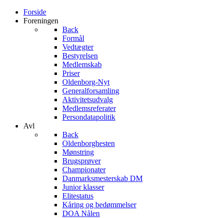
Forside
Foreningen
Back
Formål
Vedtægter
Bestyrelsen
Medlemskab
Priser
Oldenborg-Nyt
Generalforsamling
Aktivitetsudvalg
Medlemsreferater
Persondatapolitik
Avl
Back
Oldenborghesten
Mønstring
Brugsprøver
Championater
Danmarksmesterskab DM
Junior klasser
Elitestatus
Kåring og bedømmelser
DOA Nålen