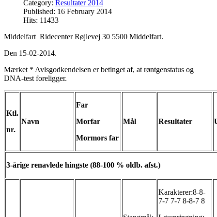
Category:
Resultater 2014
Published: 16 February 2014
Hits: 11433
Middelfart Ridecenter Røjlevej 30 5500 Middelfart.
Den 15-02-2014.
Mærket * Avlsgodkendelsen er betinget af, at røntgenstatus og
DNA-test foreligger.
Far
Ktl.
Navn
Morfar
Mål
Resultater
nr.
Mormors far
3-årige renavlede hingste (88-100 % oldb. afst.)
Karakterer:8-8-
7-7 7-7 8-8-7 8