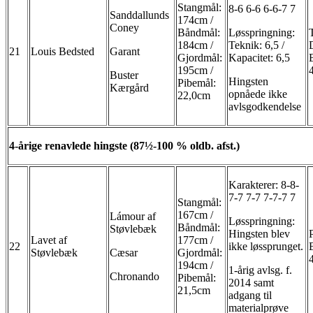
Stangmål:
8-6 6-6 6-6-7 7
Sanddallunds
174cm /
Coney
Båndmål:
Løsspringning:
184cm /
Teknik: 6,5 /
21
Louis Bedsted
Garant
Gjordmål:
Kapacitet: 6,5
195cm /
Buster
Hingsten
Pibemål:
Kærgård
opnåede ikke
22,0cm
avlsgodkendelse
4-årige renavlede hingste (87½-100 % oldb. afst.)
Karakterer: 8-8-
7-7 7-7 7-7-7 7
Stangmål:
167cm /
Lámour af
Løsspringning:
Båndmål:
Støvlebæk
Hingsten blev
Lavet af
177cm /
22
ikke løssprunget.
Støvlebæk
Cæsar
Gjordmål:
194cm /
1-årig avlsg. f.
Chronando
Pibemål:
2014 samt
21,5cm
adgang til
materialprøve