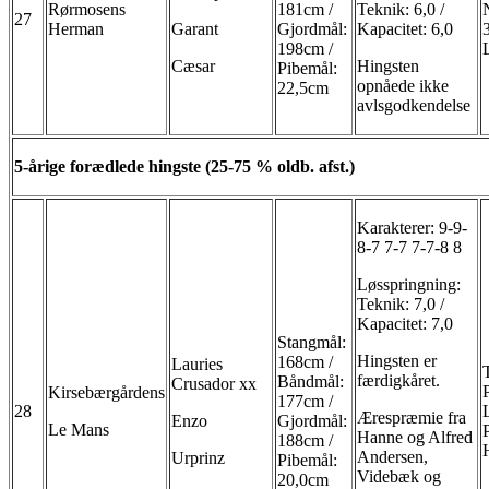
Rørmosens
181cm /
Teknik: 6,0 /
27
Herman
Garant
Gjordmål:
Kapacitet: 6,0
198cm /
Cæsar
Hingsten
Pibemål:
opnåede ikke
22,5cm
avlsgodkendelse
5-årige forædlede hingste (25-75 % oldb. afst.)
Karakterer: 9-9-
8-7 7-7 7-7-8 8
Løsspringning:
Teknik: 7,0 /
Kapacitet: 7,0
Stangmål:
Hingsten er
168cm /
Lauries
færdigkåret.
Båndmål:
Crusador xx
Kirsebærgårdens
177cm /
28
Ærespræmie fra
Enzo
Gjordmål:
Le Mans
Hanne og Alfred
188cm /
Andersen,
Urprinz
Pibemål:
Videbæk og
20,0cm