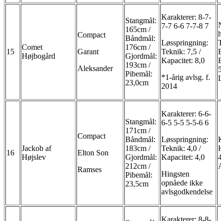
Karakterer: 8-7-
Stangmål:
7-7 6-6 7-7-8 7
165cm /
Compact
Båndmål:
Løsspringning:
Comet
176cm /
15
Garant
Teknik: 7,5 /
Højbogård
Gjordmål:
Kapacitet: 8,0
193cm /
Aleksander
Pibemål:
*1-årig avlsg. f.
23,0cm
2014
Karakterer: 6-6-
Stangmål:
6-5 5-5 5-5-6 6
171cm /
Compact
Båndmål:
Løsspringning:
Jackob af
183cm /
Teknik: 4,0 /
16
Elton Son
Højslev
Gjordmål:
Kapacitet: 4,0
212cm /
Ramses
Hingsten
Pibemål:
opnåede ikke
23,5cm
avlsgodkendelse
Karakterer: 8-8-