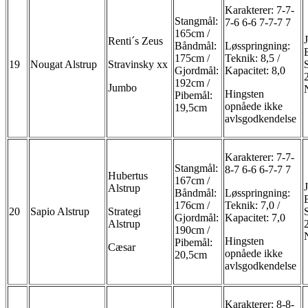
Karakterer: 7-7-
Stangmål:
7-6 6-6 7-7-7 7
165cm /
Renti´s Zeus
Båndmål:
Løsspringning:
175cm /
Teknik: 8,5 /
19
Nougat Alstrup
Stravinsky xx
Gjordmål:
Kapacitet: 8,0
192cm /
Jumbo
Hingsten
Pibemål:
opnåede ikke
19,5cm
avlsgodkendelse
Karakterer: 7-7-
Stangmål:
8-7 6-6 6-7-7 7
Hubertus
167cm /
Alstrup
Båndmål:
Løsspringning:
176cm /
Teknik: 7,0 /
20
Sapio Alstrup
Strategi
Gjordmål:
Kapacitet: 7,0
Alstrup
190cm /
Hingsten
Pibemål:
Cæsar
opnåede ikke
20,5cm
avlsgodkendelse
Karakterer: 8-8-