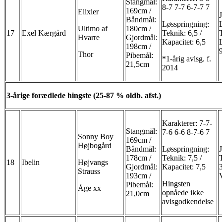
Stangmål:
8-7 7-7 6-7-7 7
169cm /
Elixier
Båndmål:
Løsspringning:
Ultimo af
180cm /
17
Exel Kærgård
Teknik: 6,5 /
Hvarre
Gjordmål:
Kapacitet: 6,5
198cm /
Thor
Pibemål:
*1-årig avlsg. f.
21,5cm
2014
3-årige forædlede hingste (25-87 % oldb. afst.)
Karakterer: 7-7-
Stangmål:
7-6 6-6 8-7-6 7
Sonny Boy
169cm /
Højbogård
Båndmål:
Løsspringning:
178cm /
Teknik: 7,5 /
18
Ibelin
Højvangs
Gjordmål:
Kapacitet: 7,5
Strauss
193cm /
Hingsten
Pibemål:
Åge xx
opnåede ikke
21,0cm
avlsgodkendelse