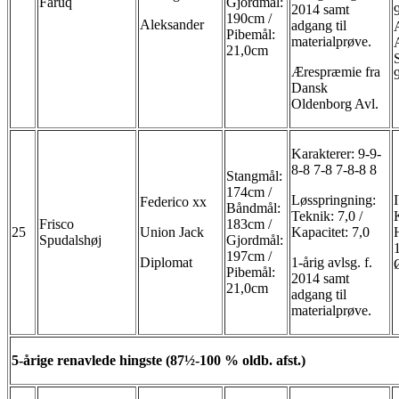
Faruq
Gjordmål:
2014 samt
190cm /
Aleksander
adgang til
Pibemål:
materialprøve.
21,0cm
Ærespræmie fra
Dansk
Oldenborg Avl.
Karakterer: 9-9-
8-8 7-8 7-8-8 8
Stangmål:
174cm /
Løsspringning:
Federico xx
Båndmål:
Teknik: 7,0 /
Frisco
183cm /
25
Union Jack
Kapacitet: 7,0
Spudalshøj
Gjordmål:
197cm /
Diplomat
1-årig avlsg. f.
Pibemål:
2014 samt
21,0cm
adgang til
materialprøve.
5-årige renavlede hingste (87½-100 % oldb. afst.)