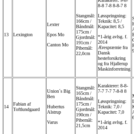
Karakterer: 9-8-
8-8 7-8 8-8-7 8
Stangmål:
Løsspringning:
166cm /
Teknik: 8,5 /
Lexter
Båndmål:
Kapacitet: 8,5
175cm /
13
Lexington
Epos Mo
*1-årig avlsg. f.
Gjordmål:
2014
191cm /
Canton Mo
Ærespræmie fra
Pibemål:
Dansk
22,0cm
hesteforsikring
og fra Hjallerup
Maskinforretning
Karakterer: 8-8-
Stangmål:
Union´s Big
7-7 7-7 7-8-8 8
165cm /
Ben
Båndmål:
Løsspringning:
Fabian af
175cm /
14
Hubertus
Teknik: 7,0 /
Toftlundgaard
Gjordmål:
Alstrup
Kapacitet: 7,0
190cm /
Pibemål:
Varus
*1-årig avlsg. f.
21,5cm
2014