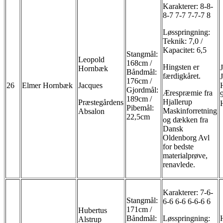
Karakterer: 8-8-
8-7 7-7 7-7-7 8
Løsspringning:
Teknik: 7,0 /
Kapacitet: 6,5
Stangmål:
Leopold
168cm /
Hingsten er
Hornbæk
Båndmål:
færdigkåret.
176cm /
26
Elmer Hornbæk
Jacques
Gjordmål:
Ærespræmie fra
189cm /
Hjallerup
Præstegårdens
Pibemål:
Maskinforretning
Absalon
22,5cm
og dækken fra
Dansk
Oldenborg Avl
for bedste
materialprøve,
renavlede.
Karakterer: 7-6-
Stangmål:
6-6 6-6 6-6-6 6
171cm /
Hubertus
Båndmål:
Løsspringning:
Alstrup