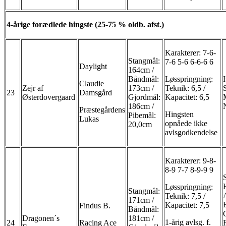
4-årige forædlede hingste (25-75 % oldb. afst.)
Karakterer: 7-6-
Stangmål:
7-6 5-6 6-6-6 6
Daylight
164cm /
Båndmål:
Løsspringning:
Claudie
Zejr af
173cm /
Teknik: 6,5 /
23
Damsgård
Østerdovergaard
Gjordmål:
Kapacitet: 6,5
186cm /
Præstegårdens
Hingsten
Pibemål:
Lukas
opnåede ikke
20,0cm
avlsgodkendelse
Karakterer: 9-8-
8-9 7-7 8-9-9 9
Løsspringning:
Stangmål:
Teknik: 7,5 /
171cm /
Kapacitet: 7,5
Findus B.
Båndmål:
Dragonen´s
181cm /
1-årig avlsg. f.
24
Racing Ace