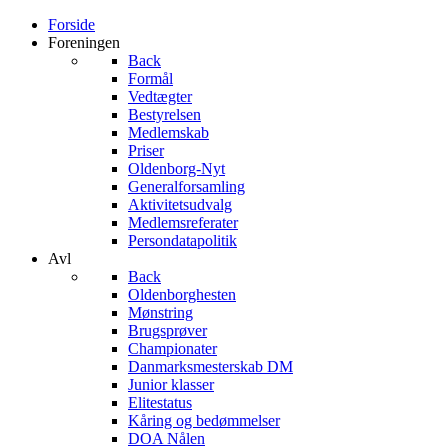
Forside
Foreningen
Back
Formål
Vedtægter
Bestyrelsen
Medlemskab
Priser
Oldenborg-Nyt
Generalforsamling
Aktivitetsudvalg
Medlemsreferater
Persondatapolitik
Avl
Back
Oldenborghesten
Mønstring
Brugsprøver
Championater
Danmarksmesterskab DM
Junior klasser
Elitestatus
Kåring og bedømmelser
DOA Nålen