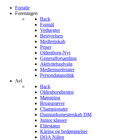
Forside
Foreningen
Back
Formål
Vedtægter
Bestyrelsen
Medlemskab
Priser
Oldenborg-Nyt
Generalforsamling
Aktivitetsudvalg
Medlemsreferater
Persondatapolitik
Avl
Back
Oldenborghesten
Mønstring
Brugsprøver
Championater
Danmarksmesterskab DM
Junior klasser
Elitestatus
Kåring og bedømmelser
DOA Nålen