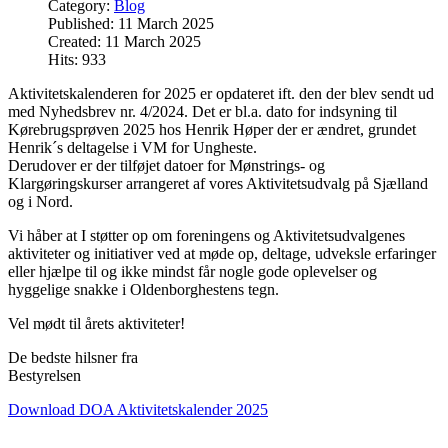
Category:
Blog
Published: 11 March 2025
Created: 11 March 2025
Hits: 933
Aktivitetskalenderen for 2025 er opdateret ift. den der blev sendt ud
med Nyhedsbrev nr. 4/2024. Det er bl.a. dato for indsyning til
Kørebrugsprøven 2025 hos Henrik Høper der er ændret, grundet
Henrik´s deltagelse i VM for Ungheste.
Derudover er der tilføjet datoer for Mønstrings- og
Klargøringskurser arrangeret af vores Aktivitetsudvalg på Sjælland
og i Nord.
Vi håber at I støtter op om foreningens og Aktivitetsudvalgenes
aktiviteter og initiativer ved at møde op, deltage, udveksle erfaringer
eller hjælpe til og ikke mindst får nogle gode oplevelser og
hyggelige snakke i Oldenborghestens tegn.
Vel mødt til årets aktiviteter!
De bedste hilsner fra
Bestyrelsen
Download DOA Aktivitetskalender 2025