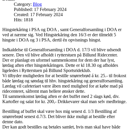
Category:
Blog
Published: 17 February 2024
Created: 17 February 2024
Hits: 1818
Hingstekåring i PSA og DOA , samt Generalforsamling i DOA er
ved at nærme sig. Ved Hingstekåring den 16/3 er der tilmeldt 5
hingste i DOA og 3 i PSA, dertil én opvisnings hingst.
Indkaldelse til Generalforsamling i DOA d. 17/3 vil blive udsendt
senere. Den vil blive afholdt i rytterstuen på Billund Ridecenter.
Der er planlagt en uformel sammenkomst for dem der har lyst,
lørdag aften efter hingstekåringen. Dette er kl 18.30 og afholdes
ligeledes i Rytterstuen på Billund Sportsrideklub.
Vi tilbyder muligheden for at bestille smørrebrød á kr. 25.- til frokost
både lørdag og søndag til hhv. hingstekåring og generalforsamling.
Lørdag vil cafeteriaet være åben med mulighed for at købe mad på
ridecenteret, såfremt man hellere ønsker dette.
Til sammenkomst lørdag aften er det buffet med 2 slags kød, div.
Kartofler og salat for kr. 200,- Drikkevarer skal man selv medbringe.
Bestilling af buffet skal være hos mig senest d. 1/3 Bestilling af
smørrebrød senest d.7/3. Det bliver ikke muligt at bestille efter
denne dato.
Der kan godt bestilles og betales samlet, hvis man skal have både