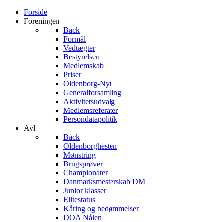
Forside
Foreningen
Back
Formål
Vedtægter
Bestyrelsen
Medlemskab
Priser
Oldenborg-Nyt
Generalforsamling
Aktivitetsudvalg
Medlemsreferater
Persondatapolitik
Avl
Back
Oldenborghesten
Mønstring
Brugsprøver
Championater
Danmarksmesterskab DM
Junior klasser
Elitestatus
Kåring og bedømmelser
DOA Nålen