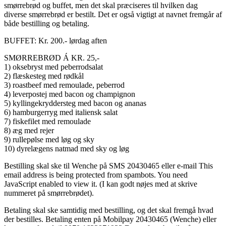
smørrebrød og buffet, men det skal præciseres til hvilken dag
diverse smørrebrød er bestilt. Det er også vigtigt at navnet fremgår af
både bestilling og betaling.
BUFFET: Kr. 200.- lørdag aften
SMØRREBRØD Á KR. 25,-
1) oksebryst med peberrodsalat
2) flæskesteg med rødkål
3) roastbeef med remoulade, peberrod
4) leverpostej med bacon og champignon
5) kyllingekryddersteg med bacon og ananas
6) hamburgerryg med italiensk salat
7) fiskefilet med remoulade
8) æg med rejer
9) rullepølse med løg og sky
10) dyrelægens natmad med sky og løg
Bestilling skal ske til Wenche på SMS 20430465 eller e-mail
This
email address is being protected from spambots. You need
JavaScript enabled to view it.
(I kan godt nøjes med at skrive
nummeret på smørrebrødet).
Betaling skal ske samtidig med bestilling, og det skal fremgå hvad
der bestilles. Betaling enten på Mobilpay 20430465 (Wenche) eller