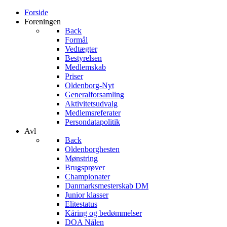
Forside
Foreningen
Back
Formål
Vedtægter
Bestyrelsen
Medlemskab
Priser
Oldenborg-Nyt
Generalforsamling
Aktivitetsudvalg
Medlemsreferater
Persondatapolitik
Avl
Back
Oldenborghesten
Mønstring
Brugsprøver
Championater
Danmarksmesterskab DM
Junior klasser
Elitestatus
Kåring og bedømmelser
DOA Nålen